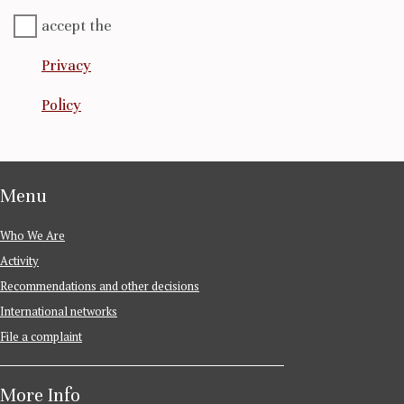
accept the
Privacy
Policy
Menu
Who We Are
Activity
Recommendations and other decisions
International networks
File a complaint
More Info