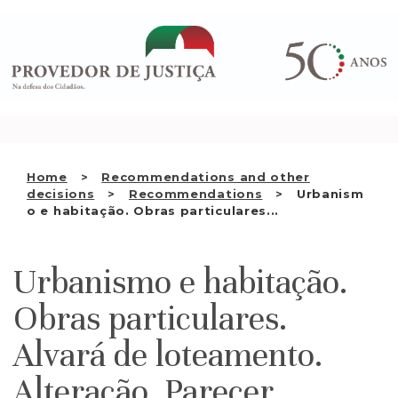
Saltar
WHO WE ARE
para
o
THE OMBUDSMAN AS
conteúdo
NATIONAL HUMAN RIGHTS
INSTITUTION
ACCREDITATION AS NHRI
Home
Recommendations and other
EN
decisions
Recommendations
Urbanism
o e habitação. Obras particulares...
Urbanismo e habitação.
Obras particulares.
Alvará de loteamento.
Alteração. Parecer