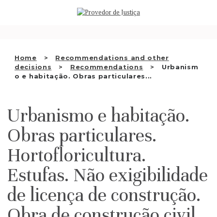
Saltar
WHO WE ARE
para
o
THE OMBUDSMAN AS
conteúdo
NATIONAL HUMAN RIGHTS
Home
Recommendations and other
INSTITUTION
decisions
Recommendations
Urbanism
o e habitação. Obras particulares...
ACCREDITATION AS NHRI
EN
Urbanismo e habitação.
Obras particulares.
Hortofloricultura.
Estufas. Não exigibilidade
de licença de construção.
Obra de construção civil.