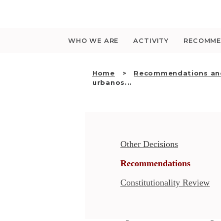
Saltar
para
o
conteúdo
WHO WE ARE
ACTIVITY
RECOMME
Home
Recommendations and
urbanos...
Other Decisions
Recommendations
Constitutionality Review