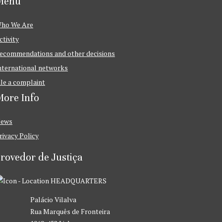
Menu
ho We Are
ctivity
ecommendations and other decisions
nternational networks
ile a complaint
ore Info
ews
rivacy Policy
rovedor de Justiça
HEADQUARTERS
Palácio Vilalva
Rua Marquês de Fronteira