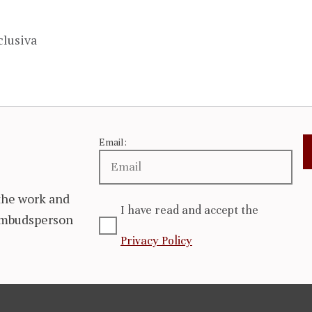
clusiva
Email:
the work and
I have read and accept the
 Ombudsperson
Privacy Policy