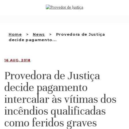
Saltar
WHO WE ARE
para
o
THE OMBUDSMAN AS
conteúdo
NATIONAL HUMAN RIGHTS
Home
News
Provedora de Justiça
INSTITUTION
decide pagamento...
ACCREDITATION AS NHRI
16 AUG, 2018
EN
Provedora de Justiça
decide pagamento
intercalar às vítimas dos
incêndios qualificadas
como feridos graves