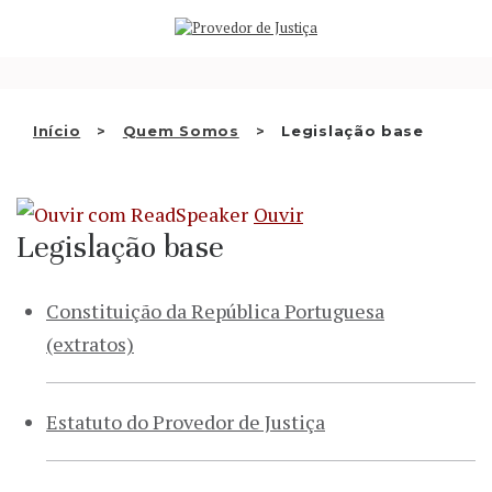
Saltar
QUEM SOMOS
para
o
ATIVIDADE
conteúdo
RECOMENDAÇÕES E OUTRAS
Início
Quem Somos
Legislação base
DECISÕES
RELAÇÕES INTERNACIONAIS
Ouvir
Legislação base
APRESENTAR QUEIXA
Constituição da República Portuguesa
PT
(extratos)
Estatuto do Provedor de Justiça