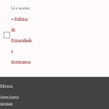
Li e aceito
a
Política
de
Privacidade
e
Segurança
Menu
Quem Somos
Atividade