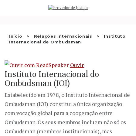
Saltar
QUEM SOMOS
para
o
ATIVIDADE
conteúdo
RECOMENDAÇÕES E OUTRAS
Início
Relações internacionais
Instituto
Internacional de Ombudsman
DECISÕES
RELAÇÕES INTERNACIONAIS
Ouvir
APRESENTAR QUEIXA
Instituto Internacional do
Ombudsman (IOI)
PT
Estabelecido em 1978, o Instituto Internacional de
Ombudsman (IOI) constitui a única organização
com vocação global para a cooperação entre
Ombudsman. Os seus membros incluem não só os
Ombudsman (membros institucionais), mas