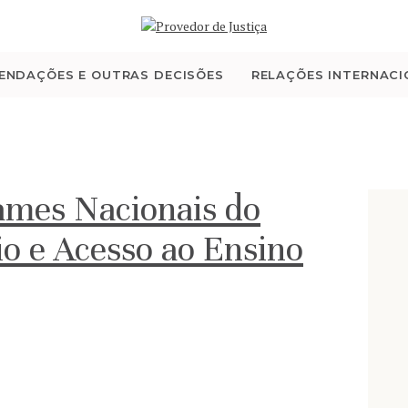
QUEM SOMOS
ATIVIDADE
ENDAÇÕES E OUTRAS DECISÕES
RELAÇÕES INTERNACI
RECOMENDAÇÕES E
OUTRAS DECISÕES
mes Nacionais do
RELAÇÕES
o e Acesso ao Ensino
INTERNACIONAIS
APRESENTAR QUEIXA
PT