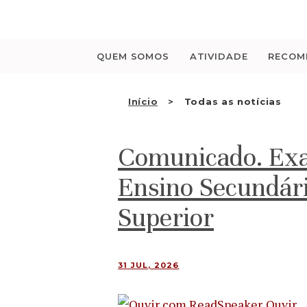
Saltar
para
o
conteúdo
QUEM SOMOS
ATIVIDADE
RECOM
Início
Todas as notícias
Comunicado. Exa
Ensino Secundári
Superior
31 JUL, 2026
Ouvir