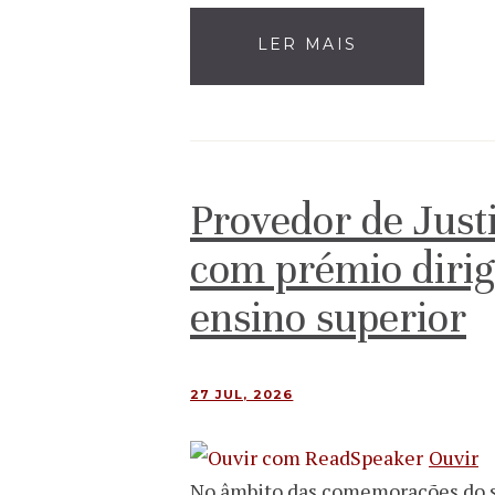
LER MAIS
Provedor de Just
com prémio dirig
ensino superior
27 JUL, 2026
Ouvir
No âmbito das comemorações do se