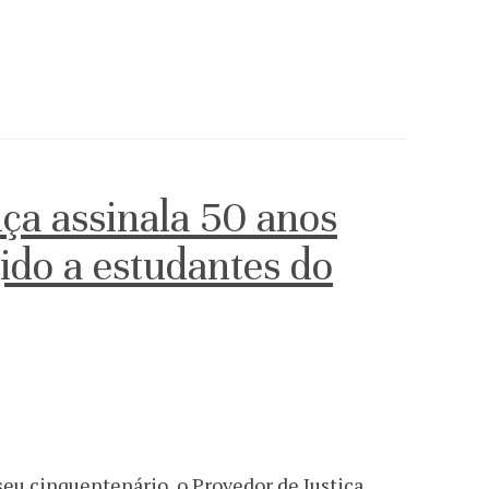
iça assinala 50 anos
ido a estudantes do
u cinquentenário, o Provedor de Justiça