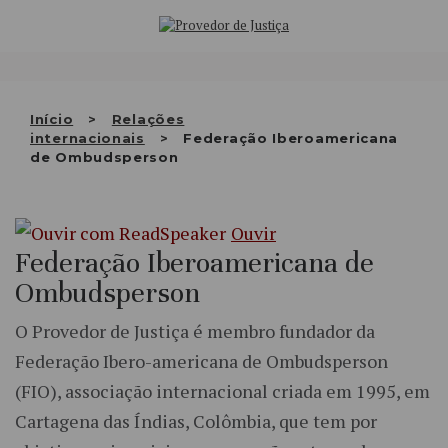
Saltar
QUEM SOMOS
para
o
ATIVIDADE
conteúdo
RECOMENDAÇÕES E OUTRAS
Início
Relações
internacionais
Federação Iberoamericana
DECISÕES
de Ombudsperson
RELAÇÕES INTERNACIONAIS
Ouvir
APRESENTAR QUEIXA
Federação Iberoamericana de
PT
Ombudsperson
O Provedor de Justiça é membro fundador da
Federação Ibero-americana de Ombudsperson
(FIO), associação internacional criada em 1995, em
Cartagena das Índias, Colômbia, que tem por