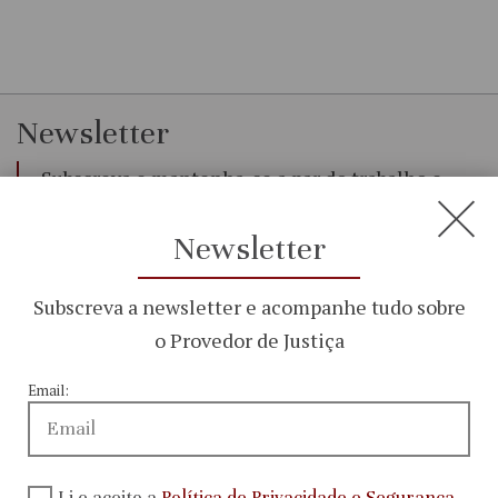
Newsletter
Subscreva e mantenha-se a par do trabalho e
iniciativas da Provedoria de Justiça
Newsletter
Email:
CONSULTAR
Subscreva a newsletter e acompanhe tudo sobre
o Provedor de Justiça
Li e aceito
Email:
a
Política
de
Li e aceito a
Política de Privacidade e Segurança