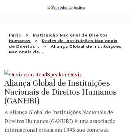
Saltar
QUEM SOMOS
para
o
ATIVIDADE
conteúdo
RECOMENDAÇÕES E OUTRAS
Início
Instituição Nacional de Direitos
Humanos
Redes de Instituições Nacionais
DECISÕES
de Direitos...
Aliança Global de Instituições
Nacionais de...
RELAÇÕES INTERNACIONAIS
APRESENTAR QUEIXA
Ouvir
Aliança Global de Instituições
PT
Nacionais de Direitos Humanos
(GANHRI)
A Aliança Global de Instituições Nacionais de
Direitos Humanos (GANHRI) é uma associação
internacional criada em 1993 que congrega