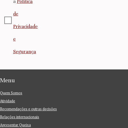
a
Política
de
Privacidade
e
Segurança
Menu
Quem Somos
Atividade
Recomendações e outras decisões
Relações internacionais
Apresentar Queixa