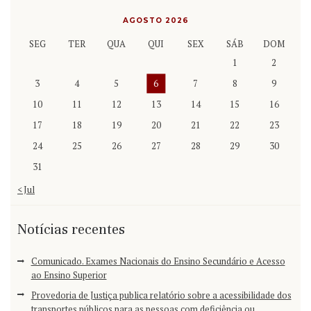
AGOSTO 2026
SEG
TER
QUA
QUI
SEX
SÁB
DOM
1
2
3
4
5
6
7
8
9
10
11
12
13
14
15
16
17
18
19
20
21
22
23
24
25
26
27
28
29
30
31
« Jul
Notícias recentes
Comunicado. Exames Nacionais do Ensino Secundário e Acesso
ao Ensino Superior
Provedoria de Justiça publica relatório sobre a acessibilidade dos
transportes públicos para as pessoas com deficiência ou