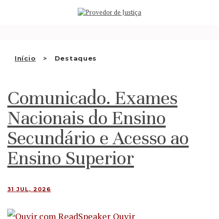
Saltar
QUEM SOMOS
para
o
ATIVIDADE
conteúdo
RECOMENDAÇÕES E OUTRAS
Início
Destaques
DECISÕES
Comunicado. Exames
RELAÇÕES INTERNACIONAIS
Nacionais do Ensino
APRESENTAR QUEIXA
Secundário e Acesso ao
PT
Ensino Superior
31 JUL, 2026
Ouvir