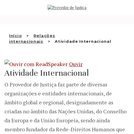
Saltar
QUEM SOMOS
para
o
ATIVIDADE
conteúdo
RECOMENDAÇÕES E OUTRAS
Início
Relações
internacionais
Atividade Internacional
DECISÕES
RELAÇÕES INTERNACIONAIS
Ouvir
APRESENTAR QUEIXA
Atividade Internacional
O Provedor de Justiça faz parte de diversas
PT
organizações e entidades internacionais, de
âmbito global e regional, designadamente as
criadas no âmbito das Nações Unidas, do Conselho
da Europa e da União Europeia, sendo ainda
membro fundador da Rede-Direitos Humanos que