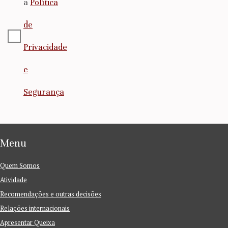
a
Política
de
Privacidade
e
Segurança
Menu
Quem Somos
Atividade
Recomendações e outras decisões
Relações internacionais
Apresentar Queixa