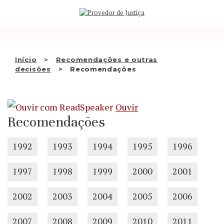
Saltar
QUEM SOMOS
para
o
ATIVIDADE
conteúdo
RECOMENDAÇÕES E OUTRAS
Início
Recomendações e outras
decisões
Recomendações
DECISÕES
RELAÇÕES INTERNACIONAIS
Ouvir
APRESENTAR QUEIXA
Recomendações
PT
1992
1993
1994
1995
1996
1997
1998
1999
2000
2001
2002
2003
2004
2005
2006
2007
2008
2009
2010
2011