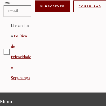
Email:
CONSULTAR
Li e aceito
a
Política
de
Privacidade
e
Segurança
Menu