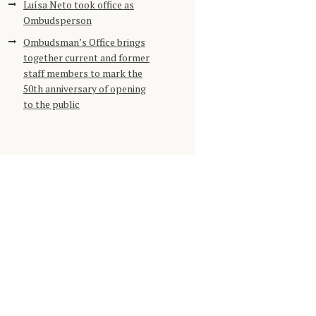
Luísa Neto took office as
Ombudsperson
Ombudsman’s Office brings
together current and former
staff members to mark the
50th anniversary of opening
to the public