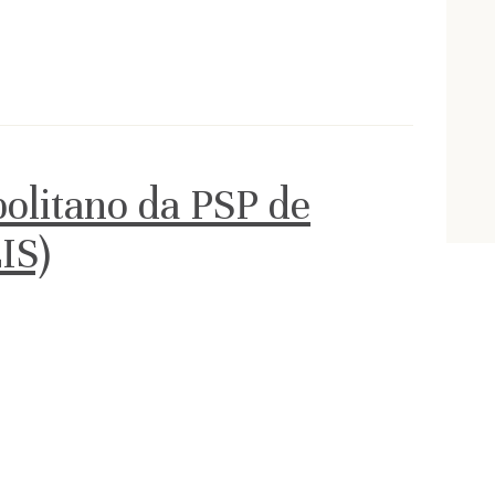
litano da PSP de
IS)