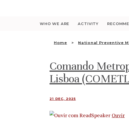
Saltar
para
o
conteúdo
WHO WE ARE
ACTIVITY
RECOMME
Home
National Preventive 
Comando Metropo
Lisboa (COMETL
21 DEC, 2025
Ouvir