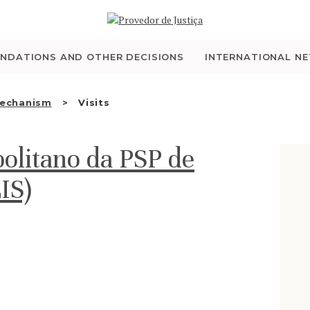
WHO WE ARE
THE OMBUDSMAN AS
NDATIONS AND OTHER DECISIONS
INTERNATIONAL N
NATIONAL HUMAN
Mechanism
Visits
RIGHTS INSTITUTION
litano da PSP de
ACCREDITATION AS
IS)
NHRI
EN