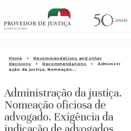
Saltar
WHO WE ARE
para
o
THE OMBUDSMAN AS
conteúdo
NATIONAL HUMAN RIGHTS
INSTITUTION
ACCREDITATION AS NHRI
Home
Recommendations and other
EN
decisions
Recommendations
Administr
ação da justiça. Nomeação...
Administração da justiça.
Nomeação oficiosa de
advogado. Exigência da
indicação de advogados.