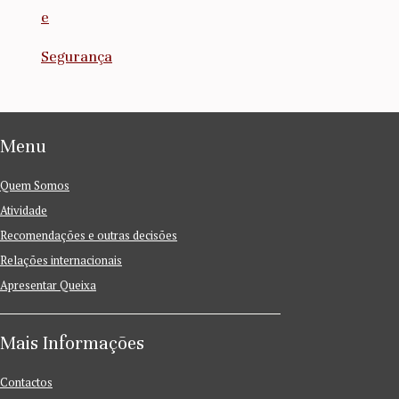
e
Segurança
Menu
Quem Somos
Atividade
Recomendações e outras decisões
Relações internacionais
Apresentar Queixa
Mais Informações
Contactos