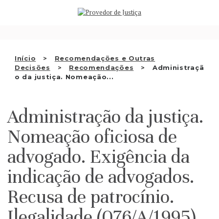
Saltar
QUEM SOMOS
para
o
ATIVIDADE
conteúdo
RECOMENDAÇÕES E OUTRAS
Início
Recomendações e Outras
Decisões
Recomendações
Administraçã
DECISÕES
o da justiça. Nomeação...
RELAÇÕES INTERNACIONAIS
Administração da justiça.
APRESENTAR QUEIXA
Nomeação oficiosa de
PT
advogado. Exigência da
indicação de advogados.
Recusa de patrocínio.
Ilegalidade (076/A/1995)