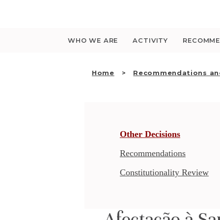
Saltar
para
o
conteúdo
WHO WE ARE
ACTIVITY
RECOMME
Home
Recommendations and
Other Decisions
Recommendations
Constitutionality Review
Afectação à Sa