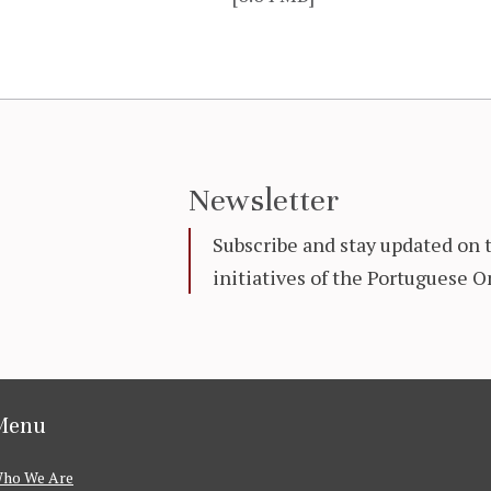
Newsletter
Subscribe and stay updated on 
initiatives of the Portuguese
Menu
ho We Are