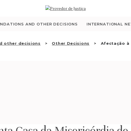
WHO WE ARE
THE OMBUDSMAN AS
NDATIONS AND OTHER DECISIONS
INTERNATIONAL N
NATIONAL HUMAN
 other decisions
Other Decisions
Afectação à 
RIGHTS INSTITUTION
ACCREDITATION AS
NHRI
EN
nta Casa da Misericórdia de