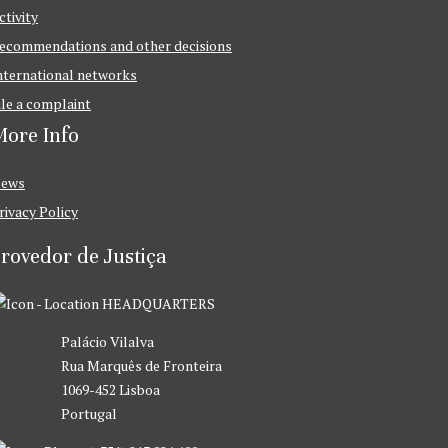
ctivity
ecommendations and other decisions
nternational networks
ile a complaint
ore Info
ews
rivacy Policy
rovedor de Justiça
HEADQUARTERS
Palácio Vilalva
Rua Marquês de Fronteira
1069-452 Lisboa
Portugal