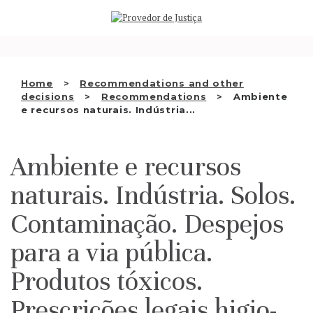
Saltar
WHO WE ARE
para
o
THE OMBUDSMAN AS
conteúdo
NATIONAL HUMAN RIGHTS
Home
Recommendations and other
INSTITUTION
decisions
Recommendations
Ambiente
e recursos naturais. Indústria...
ACCREDITATION AS NHRI
EN
Ambiente e recursos
naturais. Indústria. Solos.
Contaminação. Despejos
para a via pública.
Produtos tóxicos.
Prescrições legais higio-