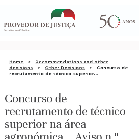
Saltar
WHO WE ARE
para
o
THE OMBUDSMAN AS
conteúdo
NATIONAL HUMAN RIGHTS
INSTITUTION
ACCREDITATION AS NHRI
Home
Recommendations and other
EN
decisions
Other Decisions
Concurso de
recrutamento de técnico superior...
Concurso de
recrutamento de técnico
superior na área
agronómica – Aviso n.º