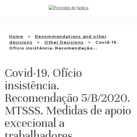
Saltar
WHO WE ARE
para
o
THE OMBUDSMAN AS
conteúdo
NATIONAL HUMAN RIGHTS
Home
Recommendations and other
INSTITUTION
decisions
Other Decisions
Covid-19.
Ofício insistência. Recomendação...
ACCREDITATION AS NHRI
EN
Covid-19. Ofício
insistência.
Recomendação 5/B/2020.
MTSSS. Medidas de apoio
excecional a
trabalhadores