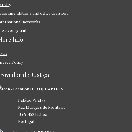
ctivity
ecommendations and other decisions
nternational networks
ile a complaint
ore Info
ews
rivacy Policy
rovedor de Justiça
HEADQUARTERS
Palácio Vilalva
Rua Marquês de Fronteira
1069-452 Lisboa
Portugal