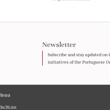
Newsletter
Subscribe and stay updated on 
initiatives of the Portuguese
Menu
ho We Are