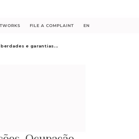
ETWORKS
FILE A COMPLAINT
EN
liberdades e garantias...
ações. Ocupação