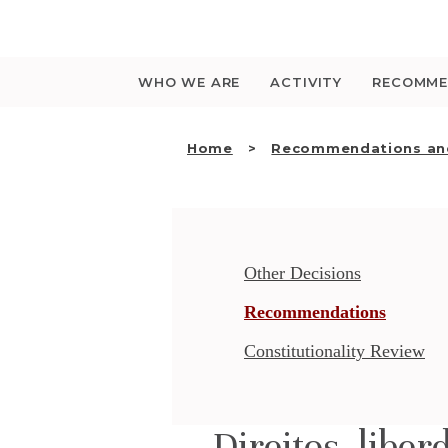
Saltar
para
o
conteúdo
WHO WE ARE
ACTIVITY
RECOMME
Home
Recommendations and
Other Decisions
Recommendations
Constitutionality Review
Direitos, libe