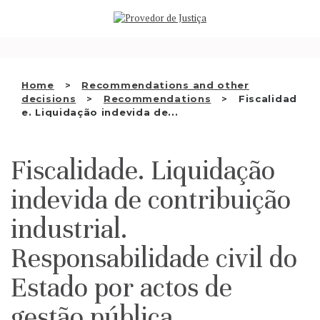
Saltar
WHO WE ARE
para
o
THE OMBUDSMAN AS
conteúdo
NATIONAL HUMAN RIGHTS
Home
Recommendations and other
INSTITUTION
decisions
Recommendations
Fiscalidad
e. Liquidação indevida de...
ACCREDITATION AS NHRI
EN
Fiscalidade. Liquidação
indevida de contribuição
industrial.
Responsabilidade civil do
Estado por actos de
gestão pública.