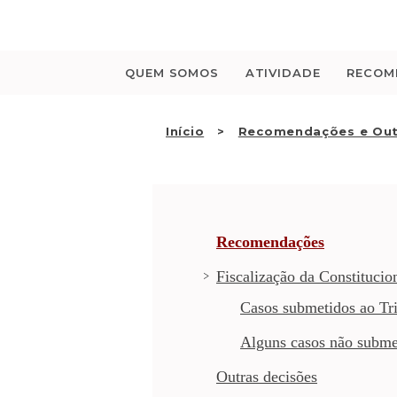
Saltar
para
o
conteúdo
QUEM SOMOS
ATIVIDADE
RECOM
Início
Recomendações e Out
Recomendações
Fiscalização da Constitucio
Casos submetidos ao Tri
Alguns casos não subme
Outras decisões