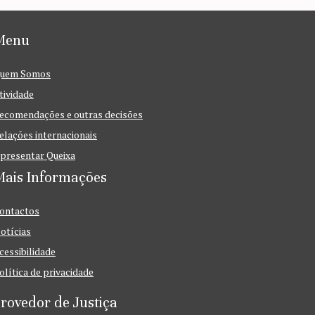
Menu
uem Somos
tividade
ecomendações e outras decisões
elações internacionais
presentar Queixa
Mais Informações
ontactos
otícias
cessibilidade
olítica de privacidade
rovedor de Justiça