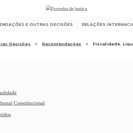
QUEM SOMOS
ATIVIDADE
ENDAÇÕES E OUTRAS DECISÕES
RELAÇÕES INTERNACI
RECOMENDAÇÕES E
ras Decisões
Recomendações
Fiscalidade. Liqu
OUTRAS DECISÕES
RELAÇÕES
INTERNACIONAIS
nalidade
bunal Constitucional
APRESENTAR QUEIXA
tidos
PT