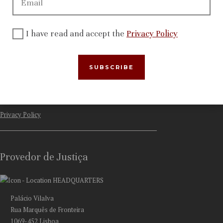
Activity
Recommendations and other decisions
International networks
I have read and accept the
Privacy Policy
File a complaint
More Info
News
Privacy Policy
Provedor de Justiça
HEADQUARTERS
Palácio Vilalva
Rua Marquês de Fronteira
1069-452 Lisboa