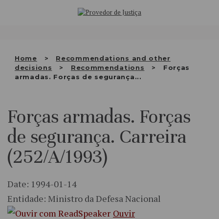
Saltar
WHO WE ARE
para
o
THE OMBUDSMAN AS
conteúdo
NATIONAL HUMAN RIGHTS
Home
Recommendations and other
INSTITUTION
decisions
Recommendations
Forças
armadas. Forças de segurança...
ACCREDITATION AS NHRI
EN
Forças armadas. Forças
de segurança. Carreira
(252/A/1993)
Date: 1994-01-14
Entidade: Ministro da Defesa Nacional
Ouvir