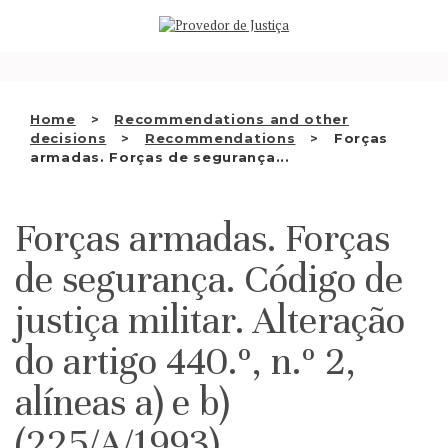
Saltar
WHO WE ARE
para
o
THE OMBUDSMAN AS
conteúdo
NATIONAL HUMAN RIGHTS
Home
Recommendations and other
INSTITUTION
decisions
Recommendations
Forças
armadas. Forças de segurança...
ACCREDITATION AS NHRI
EN
Forças armadas. Forças
de segurança. Código de
justiça militar. Alteração
do artigo 440.º, n.º 2,
alíneas a) e b)
(225/A/1993)