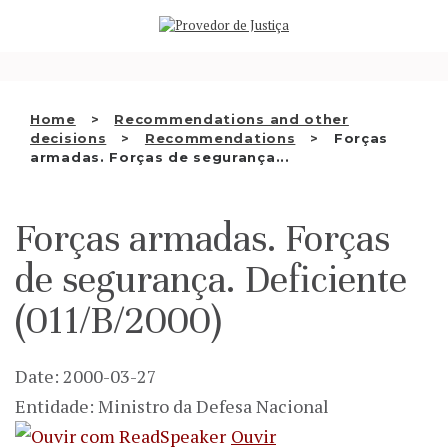
Saltar
WHO WE ARE
para
o
THE OMBUDSMAN AS
conteúdo
NATIONAL HUMAN RIGHTS
Home
Recommendations and other
INSTITUTION
decisions
Recommendations
Forças
armadas. Forças de segurança...
ACCREDITATION AS NHRI
EN
Forças armadas. Forças
de segurança. Deficiente
(011/B/2000)
Date: 2000-03-27
Entidade: Ministro da Defesa Nacional
Ouvir