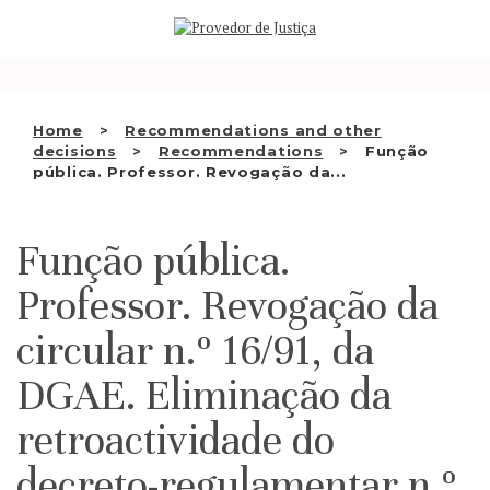
Saltar
WHO WE ARE
para
o
THE OMBUDSMAN AS
conteúdo
NATIONAL HUMAN RIGHTS
Home
Recommendations and other
INSTITUTION
decisions
Recommendations
Função
pública. Professor. Revogação da...
ACCREDITATION AS NHRI
EN
Função pública.
Professor. Revogação da
circular n.º 16/91, da
DGAE. Eliminação da
retroactividade do
decreto-regulamentar n.º