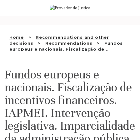
Saltar
WHO WE ARE
para
o
THE OMBUDSMAN AS
conteúdo
NATIONAL HUMAN RIGHTS
Home
Recommendations and other
INSTITUTION
decisions
Recommendations
Fundos
europeus e nacionais. Fiscalização de...
ACCREDITATION AS NHRI
EN
Fundos europeus e
nacionais. Fiscalização de
incentivos financeiros.
IAPMEI. Intervenção
legislativa. Imparcialidade
da administração pública