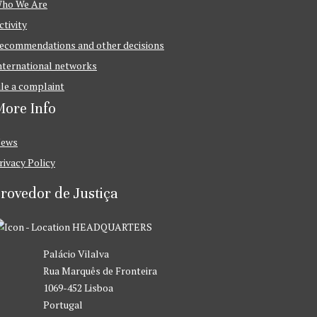
ho We Are
ctivity
ecommendations and other decisions
nternational networks
ile a complaint
ore Info
ews
rivacy Policy
rovedor de Justiça
HEADQUARTERS
Palácio Vilalva
Rua Marquês de Fronteira
1069-452 Lisboa
Portugal