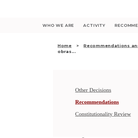
Saltar
para
o
conteúdo
WHO WE ARE
ACTIVITY
RECOMME
Home
Recommendations and
obras...
Other Decisions
Recommendations
Constitutionality Review