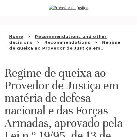
Saltar
WHO WE ARE
para
o
THE OMBUDSMAN AS
conteúdo
NATIONAL HUMAN RIGHTS
Home
Recommendations and other
INSTITUTION
decisions
Recommendations
Regime
de queixa ao Provedor de Justiça em...
ACCREDITATION AS NHRI
EN
Regime de queixa ao
Provedor de Justiça em
matéria de defesa
nacional e das Forças
Armadas, aprovado pela
Lei n.º 19/95, de 13 de