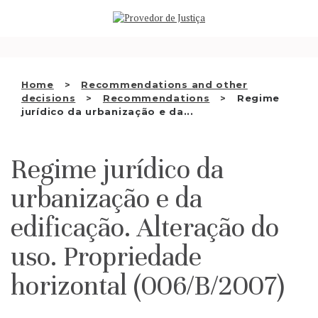
Saltar
WHO WE ARE
para
o
THE OMBUDSMAN AS
conteúdo
NATIONAL HUMAN RIGHTS
Home
Recommendations and other
INSTITUTION
decisions
Recommendations
Regime
jurídico da urbanização e da...
ACCREDITATION AS NHRI
EN
Regime jurídico da
urbanização e da
edificação. Alteração do
uso. Propriedade
horizontal (006/B/2007)