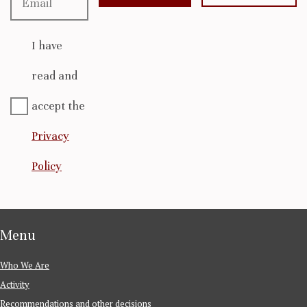
I have
read and
accept the
Privacy
Policy
Menu
Who We Are
Activity
Recommendations and other decisions