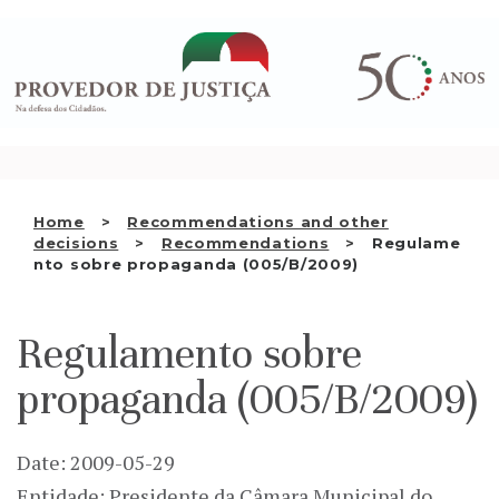
Saltar
WHO WE ARE
para
o
THE OMBUDSMAN AS
conteúdo
NATIONAL HUMAN RIGHTS
INSTITUTION
ACCREDITATION AS NHRI
Home
Recommendations and other
EN
decisions
Recommendations
Regulame
nto sobre propaganda (005/B/2009)
Regulamento sobre
propaganda (005/B/2009)
Date: 2009-05-29
Entidade: Presidente da Câmara Municipal do