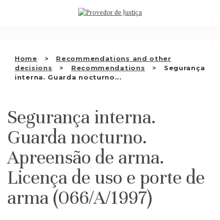
Saltar
WHO WE ARE
para
o
THE OMBUDSMAN AS
conteúdo
NATIONAL HUMAN RIGHTS
Home
Recommendations and other
INSTITUTION
decisions
Recommendations
Segurança
interna. Guarda nocturno...
ACCREDITATION AS NHRI
EN
Segurança interna.
Guarda nocturno.
Apreensão de arma.
Licença de uso e porte de
arma (066/A/1997)