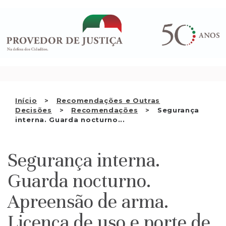
Saltar
QUEM SOMOS
para
o
ATIVIDADE
conteúdo
RECOMENDAÇÕES E OUTRAS
DECISÕES
RELAÇÕES INTERNACIONAIS
Início
Recomendações e Outras
Decisões
Recomendações
Segurança
APRESENTAR QUEIXA
interna. Guarda nocturno...
PT
Segurança interna.
Guarda nocturno.
Apreensão de arma.
Licença de uso e porte de