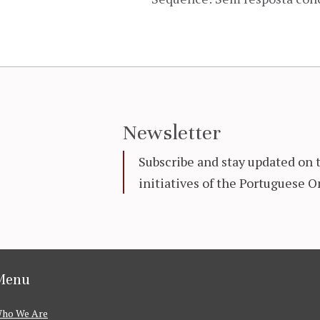
Newsletter
Subscribe and stay updated on 
initiatives of the Portuguese
Menu
ho We Are