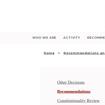
Saltar
para
o
conteúdo
WHO WE ARE
ACTIVITY
RECOMME
Home
Recommendations and
Other Decisions
Recommendations
Constitutionality Review