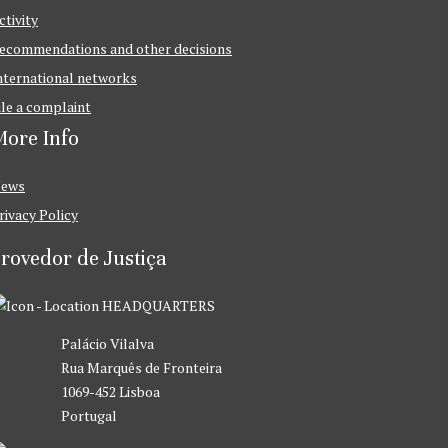
ctivity
ecommendations and other decisions
nternational networks
ile a complaint
ore Info
ews
rivacy Policy
rovedor de Justiça
HEADQUARTERS
Palácio Vilalva
Rua Marquês de Fronteira
1069-452 Lisboa
Portugal