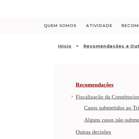
Saltar
para
o
conteúdo
QUEM SOMOS
ATIVIDADE
RECOM
Início
Recomendações e Out
Recomendações
Fiscalização da Constitucio
Casos submetidos ao Tri
Alguns casos não subme
Outras decisões