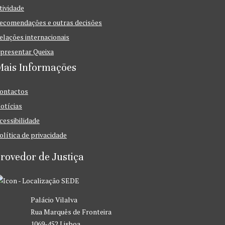
tividade
ecomendações e outras decisões
elações internacionais
presentar Queixa
Mais Informações
ontactos
otícias
cessibilidade
olítica de privacidade
rovedor de Justiça
SEDE
Palácio Vilalva
Rua Marquês de Fronteira
1069-452 Lisboa