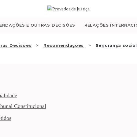
QUEM SOMOS
ATIVIDADE
ENDAÇÕES E OUTRAS DECISÕES
RELAÇÕES INTERNACI
RECOMENDAÇÕES E
ras Decisões
Recomendações
Segurança social
OUTRAS DECISÕES
RELAÇÕES
INTERNACIONAIS
nalidade
bunal Constitucional
APRESENTAR QUEIXA
tidos
PT