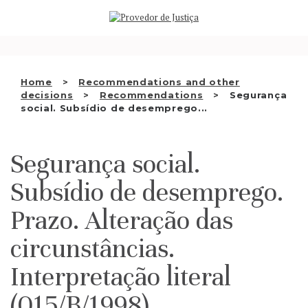
Saltar
WHO WE ARE
para
o
THE OMBUDSMAN AS
conteúdo
NATIONAL HUMAN RIGHTS
Home
Recommendations and other
INSTITUTION
decisions
Recommendations
Segurança
social. Subsídio de desemprego...
ACCREDITATION AS NHRI
EN
Segurança social.
Subsídio de desemprego.
Prazo. Alteração das
circunstâncias.
Interpretação literal
(015/B/1998)