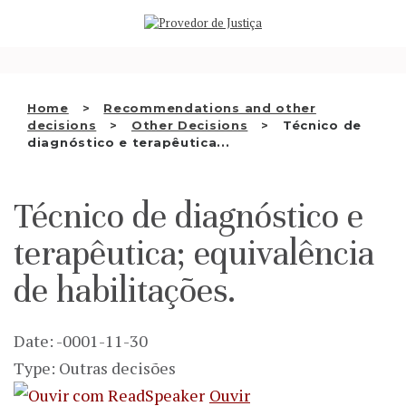
Saltar
WHO WE ARE
para
o
THE OMBUDSMAN AS
conteúdo
NATIONAL HUMAN RIGHTS
Home
Recommendations and other
INSTITUTION
decisions
Other Decisions
Técnico de
diagnóstico e terapêutica...
ACCREDITATION AS NHRI
EN
Técnico de diagnóstico e
terapêutica; equivalência
de habilitações.
Date: -0001-11-30
Type: Outras decisões
Ouvir