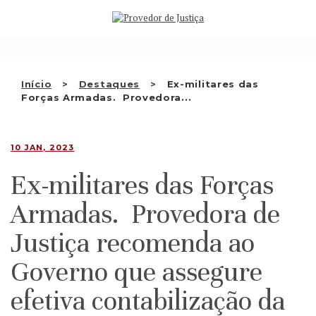
Saltar
QUEM SOMOS
para
o
ATIVIDADE
conteúdo
RECOMENDAÇÕES E OUTRAS
Início
Destaques
Ex-militares das
Forças Armadas. Provedora...
DECISÕES
RELAÇÕES INTERNACIONAIS
10 JAN, 2023
APRESENTAR QUEIXA
Ex-militares das Forças
PT
Armadas. Provedora de
Justiça recomenda ao
Governo que assegure
efetiva contabilização da