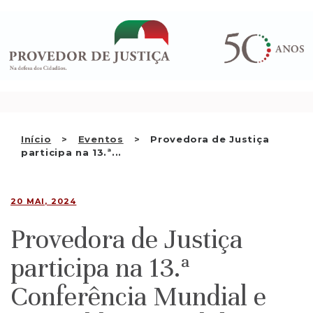
Saltar
QUEM SOMOS
para
o
ATIVIDADE
conteúdo
RECOMENDAÇÕES E OUTRAS
DECISÕES
RELAÇÕES INTERNACIONAIS
Início
Eventos
Provedora de Justiça
participa na 13.ª...
APRESENTAR QUEIXA
PT
20 MAI, 2024
Provedora de Justiça
participa na 13.ª
Conferência Mundial e