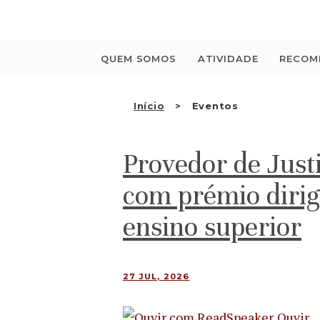
Saltar
para
o
conteúdo
QUEM SOMOS
ATIVIDADE
RECOM
Início
Eventos
Provedor de Just
com prémio dirig
ensino superior
27 JUL, 2026
Ouvir