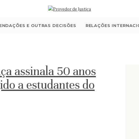
QUEM SOMOS
ATIVIDADE
ENDAÇÕES E OUTRAS DECISÕES
RELAÇÕES INTERNACI
RECOMENDAÇÕES E
OUTRAS DECISÕES
iça assinala 50 anos
RELAÇÕES
ido a estudantes do
INTERNACIONAIS
APRESENTAR QUEIXA
PT