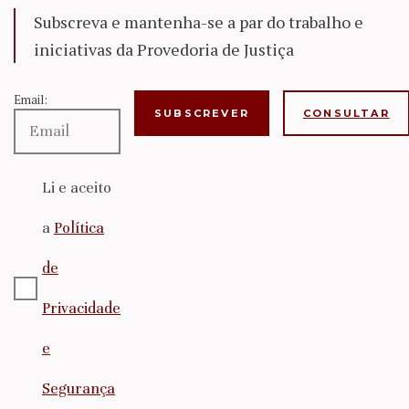
Subscreva e mantenha-se a par do trabalho e
iniciativas da Provedoria de Justiça
Email:
CONSULTAR
Li e aceito
a
Política
de
Privacidade
e
Segurança