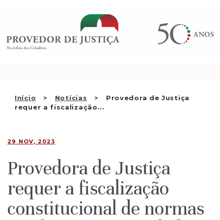
Saltar
QUEM SOMOS
para
o
ATIVIDADE
conteúdo
RECOMENDAÇÕES E OUTRAS
DECISÕES
RELAÇÕES INTERNACIONAIS
Início
Notícias
Provedora de Justiça
requer a fiscalização...
APRESENTAR QUEIXA
PT
29 NOV, 2023
Provedora de Justiça
requer a fiscalização
constitucional de normas