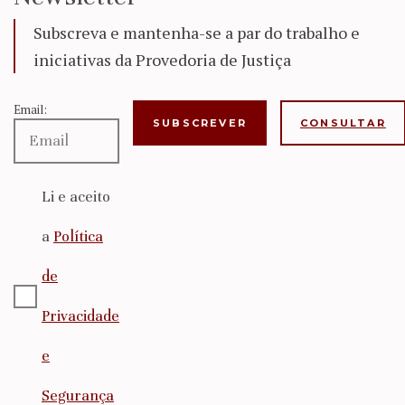
Subscreva e mantenha-se a par do trabalho e
iniciativas da Provedoria de Justiça
Email:
CONSULTAR
Li e aceito
a
Política
de
Privacidade
e
Segurança