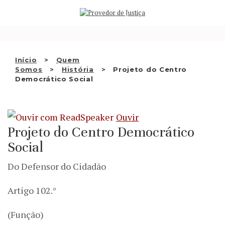
Saltar
QUEM SOMOS
para
o
ATIVIDADE
conteúdo
RECOMENDAÇÕES E OUTRAS
Início
Quem
Somos
História
Projeto do Centro
DECISÕES
Democrático Social
RELAÇÕES INTERNACIONAIS
Ouvir
APRESENTAR QUEIXA
Projeto do Centro Democrático
PT
Social
Do Defensor do Cidadão
Artigo 102.°
(Função)