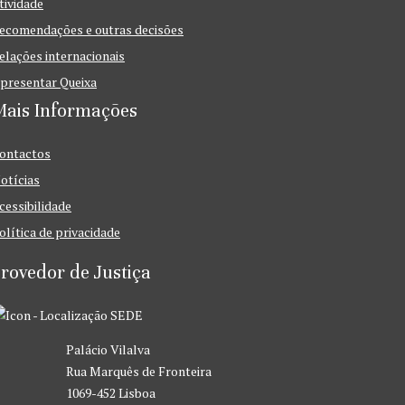
tividade
ecomendações e outras decisões
elações internacionais
presentar Queixa
Mais Informações
ontactos
otícias
cessibilidade
olítica de privacidade
rovedor de Justiça
SEDE
Palácio Vilalva
Rua Marquês de Fronteira
1069-452 Lisboa