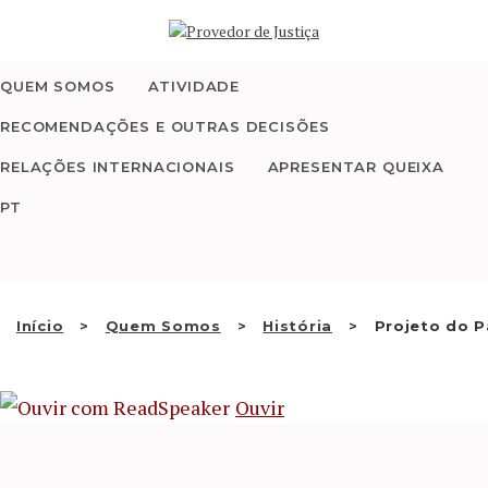
Saltar
QUEM SOMOS
para
o
conteúdo
QUEM SOMOS
ATIVIDADE
ATIVIDADE
RECOMENDAÇÕES E OUTRAS DECISÕES
RECOMENDAÇÕES E
RELAÇÕES INTERNACIONAIS
APRESENTAR QUEIXA
OUTRAS DECISÕES
PT
RELAÇÕES
INTERNACIONAIS
Início
Quem Somos
História
Projeto do P
APRESENTAR QUEIXA
Ouvir
PT