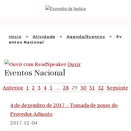
Saltar
QUEM SOMOS
para
o
conteúdo
ATIVIDADE
Início
Atividade
Agenda/Eventos
Ev
RECOMENDAÇÕES E
entos Nacional
OUTRAS DECISÕES
Ouvir
Eventos Nacional
RELAÇÕES
INTERNACIONAIS
Anterior
1
2
3
4
5
…
28
29
30
31
32
Seguinte
APRESENTAR QUEIXA
4 de dezembro de 2017 – Tomada de posse do
Provedor-Adjunto
PT
2017-12-04