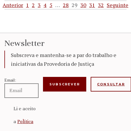
Anterior
1
2
3
4
5
…
28
29
30
31
32
Seguinte
Newsletter
Subscreva e mantenha-se a par do trabalho e
iniciativas da Provedoria de Justiça
Email:
CONSULTAR
Li e aceito
a
Política