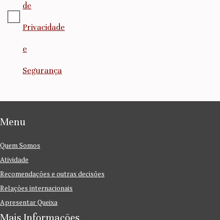
de
Privacidade
e
Segurança
Menu
Quem Somos
Atividade
Recomendações e outras decisões
Relações internacionais
Apresentar Queixa
Mais Informações