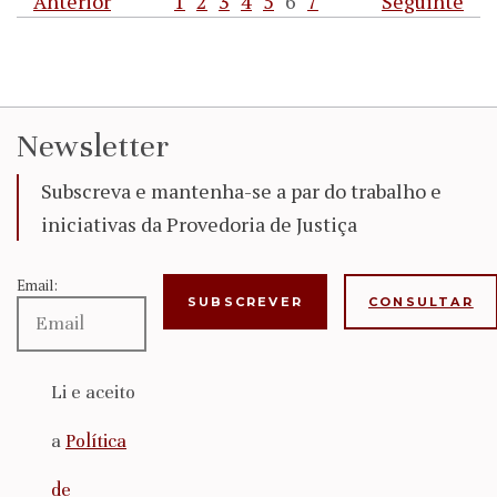
Anterior
1
2
3
4
5
6
7
Seguinte
Newsletter
Subscreva e mantenha-se a par do trabalho e
iniciativas da Provedoria de Justiça
Email:
CONSULTAR
Li e aceito
a
Política
de