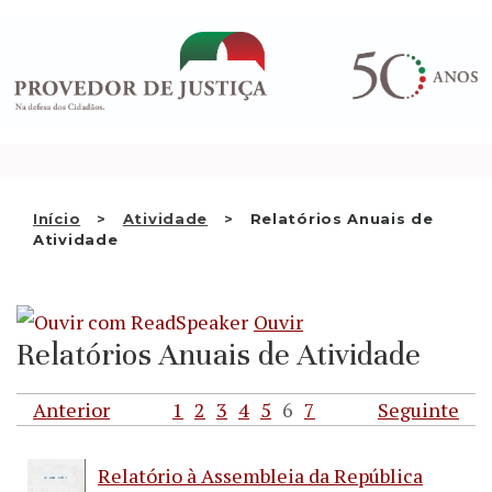
Saltar
QUEM SOMOS
para
o
ATIVIDADE
conteúdo
RECOMENDAÇÕES E OUTRAS
DECISÕES
RELAÇÕES INTERNACIONAIS
Início
Atividade
Relatórios Anuais de
Atividade
APRESENTAR QUEIXA
PT
Ouvir
Relatórios Anuais de Atividade
Anterior
1
2
3
4
5
6
7
Seguinte
Relatório à Assembleia da República