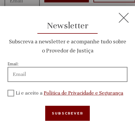
Li e aceito
Newsletter
a
Política
Subscreva a newsletter e acompanhe tudo sobre
de
o Provedor de Justiça
Privacidade
Email:
e
Segurança
Li e aceito a
Política de Privacidade e Segurança
Menu
Quem Somos