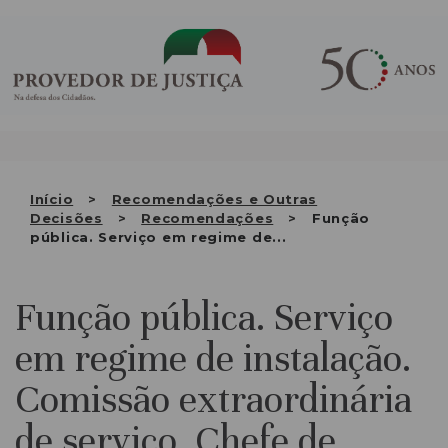
Saltar
QUEM SOMOS
para
o
ATIVIDADE
conteúdo
RECOMENDAÇÕES E OUTRAS
DECISÕES
RELAÇÕES INTERNACIONAIS
Início
Recomendações e Outras
Decisões
Recomendações
Função
APRESENTAR QUEIXA
pública. Serviço em regime de...
PT
Função pública. Serviço
em regime de instalação.
Comissão extraordinária
de serviço. Chefe de