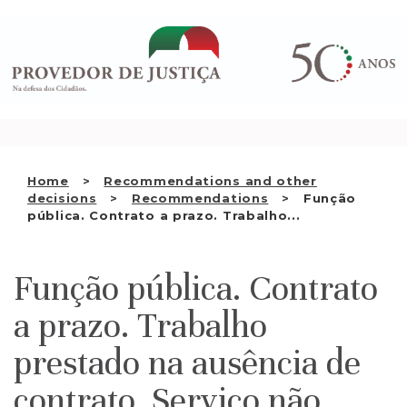
Saltar
WHO WE ARE
para
o
THE OMBUDSMAN AS
conteúdo
NATIONAL HUMAN RIGHTS
INSTITUTION
ACCREDITATION AS NHRI
Home
Recommendations and other
EN
decisions
Recommendations
Função
pública. Contrato a prazo. Trabalho...
Função pública. Contrato
a prazo. Trabalho
prestado na ausência de
contrato. Serviço não