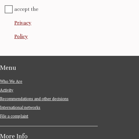
accept the
Privacy
Policy
Menu
Who We Are
Activity
Recommendations and other decisions
International networks
File a complaint
More Info