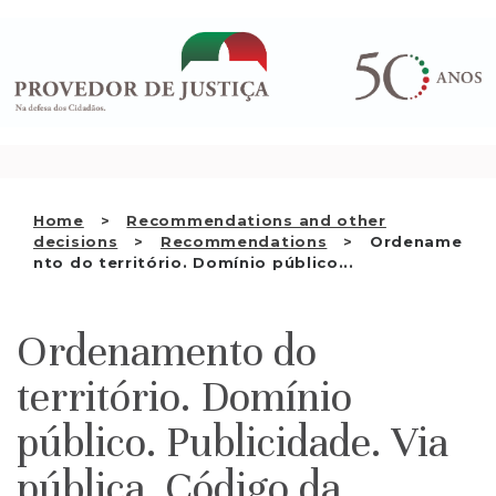
Saltar
WHO WE ARE
para
o
THE OMBUDSMAN AS
conteúdo
NATIONAL HUMAN RIGHTS
INSTITUTION
ACCREDITATION AS NHRI
Home
Recommendations and other
EN
decisions
Recommendations
Ordename
nto do território. Domínio público...
Ordenamento do
território. Domínio
público. Publicidade. Via
pública. Código da