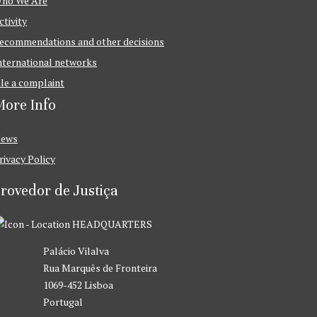
ho We Are
ctivity
ecommendations and other decisions
nternational networks
ile a complaint
ore Info
ews
rivacy Policy
rovedor de Justiça
HEADQUARTERS
Palácio Vilalva
Rua Marquês de Fronteira
1069-452 Lisboa
Portugal