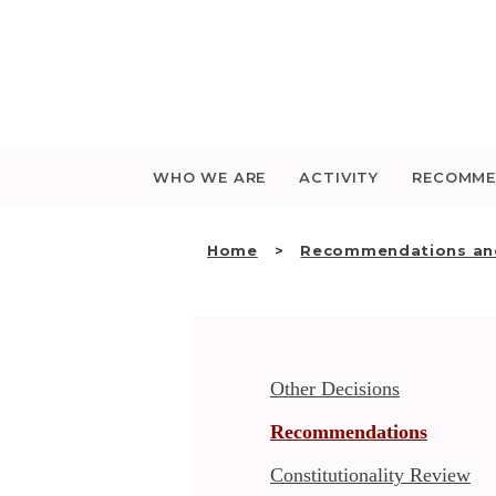
Saltar
para
o
conteúdo
WHO WE ARE
ACTIVITY
RECOMME
Home
Recommendations and
Other Decisions
Recommendations
Constitutionality Review