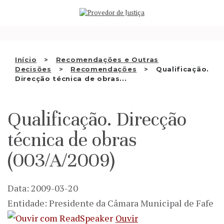
Saltar
QUEM SOMOS
para
o
ATIVIDADE
conteúdo
RECOMENDAÇÕES E OUTRAS
Início
Recomendações e Outras
Decisões
Recomendações
Qualificação.
DECISÕES
Direcção técnica de obras...
RELAÇÕES INTERNACIONAIS
Qualificação. Direcção
APRESENTAR QUEIXA
técnica de obras
PT
(003/A/2009)
Data: 2009-03-20
Entidade: Presidente da Câmara Municipal de Fafe
Ouvir